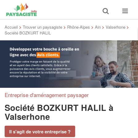
Toggle
Toggle
search
navigat
Accueil
>
Trouver un paysagiste
>
Rhône-Alpes
>
Ain
>
Valserhone
>
Société BOZKURT HALIL
Entreprise d'aménagement paysager
Société BOZKURT HALIL
à
Valserhone
Il s'agit de votre entreprise ?