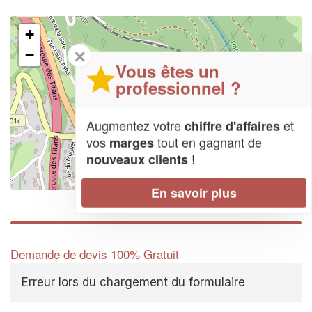
+
✕
−
Vous êtes un
professionnel ?
Augmentez votre
et
chiffre d'affaires
vos
tout en gagnant de
marges
!
nouveaux clients
Leaflet
| Map data ©
OpenStreetMap contributors,
CC-BY-SA
En savoir plus
Demande de devis 100% Gratuit
Erreur lors du chargement du formulaire