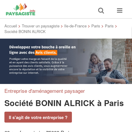
Toggle
Toggle
search
navigat
Accueil
>
Trouver un paysagiste
>
Ile-de-France
>
Paris
>
Paris
>
Société BONIN ALRICK
Entreprise d'aménagement paysager
Société BONIN ALRICK
à Paris
Il s'agit de votre entreprise ?