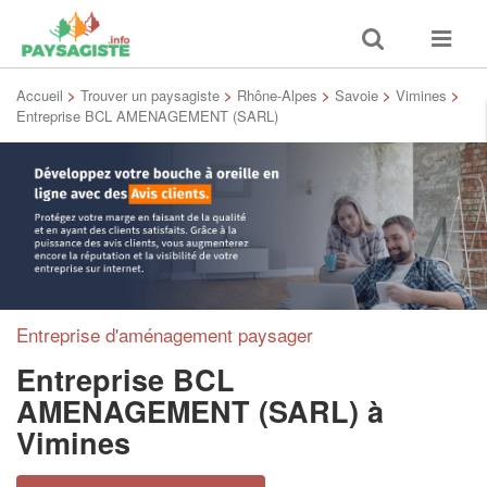
Toggle
Toggle
search
navigat
Accueil
>
Trouver un paysagiste
>
Rhône-Alpes
>
Savoie
>
Vimines
>
Entreprise BCL AMENAGEMENT (SARL)
Entreprise d'aménagement paysager
Entreprise BCL
AMENAGEMENT (SARL)
à
Vimines