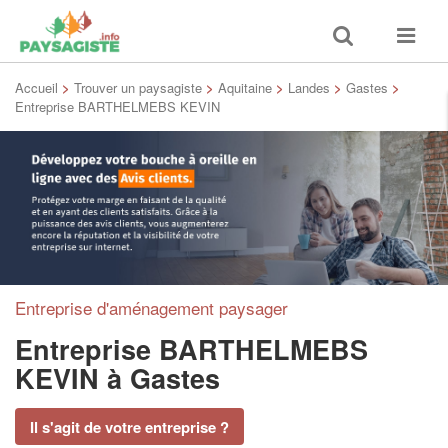
Toggle
Toggle
search
navigat
Accueil
>
Trouver un paysagiste
>
Aquitaine
>
Landes
>
Gastes
>
Entreprise BARTHELMEBS KEVIN
Entreprise d'aménagement paysager
Entreprise BARTHELMEBS
KEVIN
à Gastes
Il s'agit de votre entreprise ?