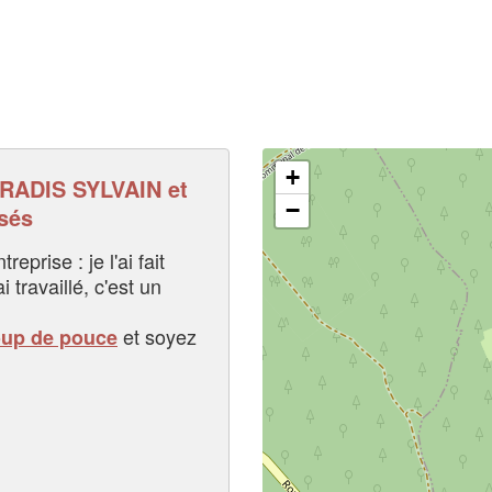
+
ADIS SYLVAIN et
−
sés
eprise : je l'ai fait
i travaillé, c'est un
et soyez
oup de pouce