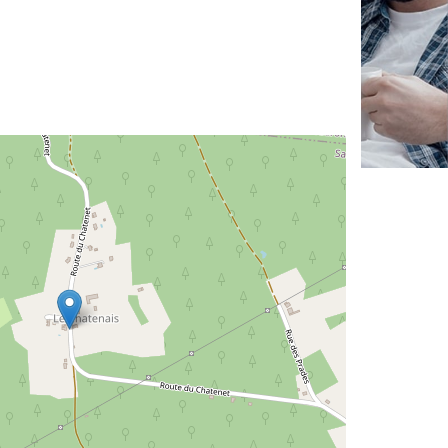
✕
Vous êtes un
professionnel ?
Augmentez votre
et
chiffre d'affaires
vos
tout en gagnant de
marges
!
nouveaux clients