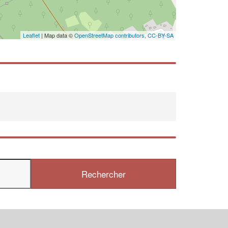
En savoir plus
Leaflet
| Map data ©
OpenStreetMap contributors,
CC-BY-SA