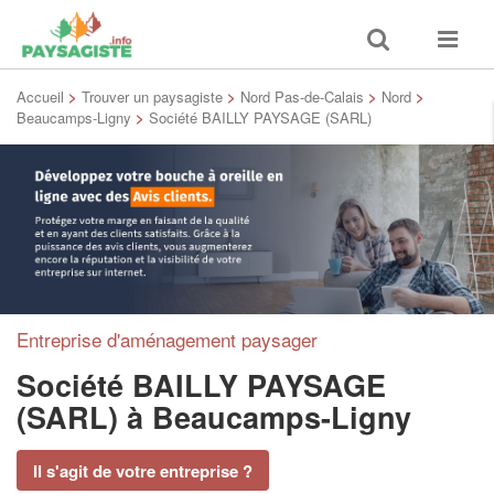
Toggle
Toggle
search
navigat
Accueil
>
Trouver un paysagiste
>
Nord Pas-de-Calais
>
Nord
>
Beaucamps-Ligny
>
Société BAILLY PAYSAGE (SARL)
Entreprise d'aménagement paysager
Société BAILLY PAYSAGE
(SARL)
à Beaucamps-Ligny
Il s'agit de votre entreprise ?