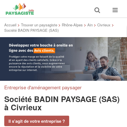
Toggle
Toggle
search
navigat
Accueil
>
Trouver un paysagiste
>
Rhône-Alpes
>
Ain
>
Civrieux
>
Société BADIN PAYSAGE (SAS)
Entreprise d'aménagement paysager
Société BADIN PAYSAGE (SAS)
à Civrieux
Il s'agit de votre entreprise ?