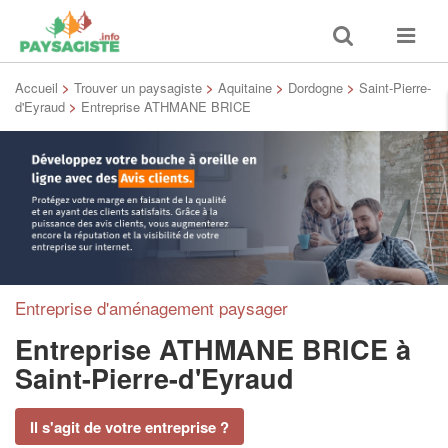
Toggle
Toggle
search
navigat
Accueil
>
Trouver un paysagiste
>
Aquitaine
>
Dordogne
>
Saint-Pierre-
d'Eyraud
>
Entreprise ATHMANE BRICE
Entreprise d'aménagement paysager
Entreprise ATHMANE BRICE
à
Saint-Pierre-d'Eyraud
Il s'agit de votre entreprise ?