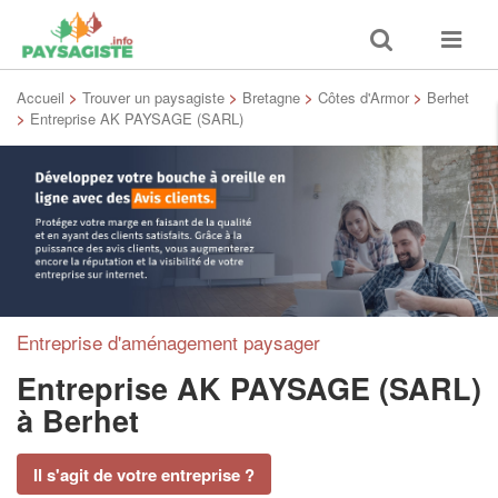
Toggle
Toggle
search
navigat
Accueil
>
Trouver un paysagiste
>
Bretagne
>
Côtes d'Armor
>
Berhet
>
Entreprise AK PAYSAGE (SARL)
Entreprise d'aménagement paysager
Entreprise AK PAYSAGE (SARL)
à Berhet
Il s'agit de votre entreprise ?