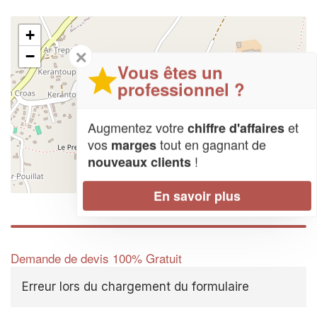
+
✕
−
Vous êtes un
professionnel ?
Augmentez votre
et
chiffre d'affaires
vos
tout en gagnant de
marges
!
nouveaux clients
Leaflet
| Map data ©
OpenStreetMap contributors,
CC-BY-SA
En savoir plus
Demande de devis 100% Gratuit
Erreur lors du chargement du formulaire