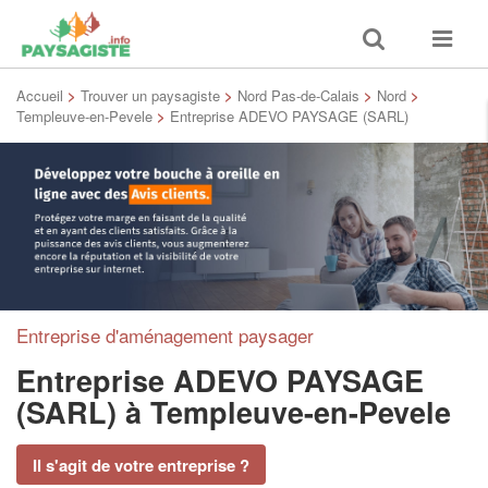
Toggle
Toggle
search
navigat
Accueil
>
Trouver un paysagiste
>
Nord Pas-de-Calais
>
Nord
>
Templeuve-en-Pevele
>
Entreprise ADEVO PAYSAGE (SARL)
Entreprise d'aménagement paysager
Entreprise ADEVO PAYSAGE
(SARL)
à Templeuve-en-Pevele
Il s'agit de votre entreprise ?