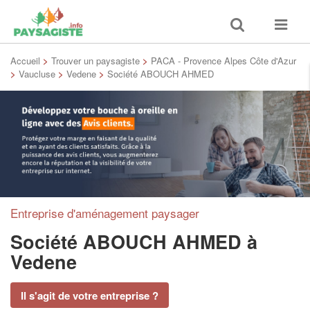
Toggle
Toggle
search
navigat
Accueil
>
Trouver un paysagiste
>
PACA - Provence Alpes Côte d'Azur
>
Vaucluse
>
Vedene
>
Société ABOUCH AHMED
Entreprise d'aménagement paysager
Société ABOUCH AHMED
à
Vedene
Il s'agit de votre entreprise ?