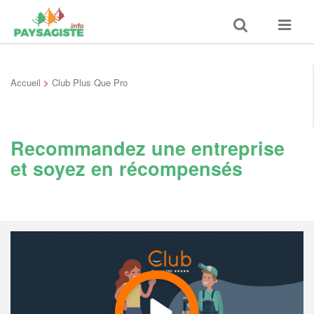
Toggle
Toggle
search
navigat
Accueil
>
Club Plus Que Pro
Recommandez une entreprise
et soyez en récompensés