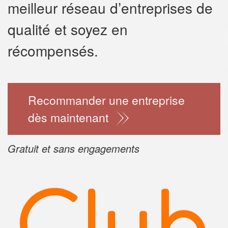
meilleur réseau d’entreprises de
qualité et soyez en
✕
Vous êtes u
récompensés.
professionn
Augmentez votre
chiff
Recommander une entreprise
vos
tout en ga
marges
!
nouveaux clients
dès maintenant
En savoir 
Gratuit et sans engagements