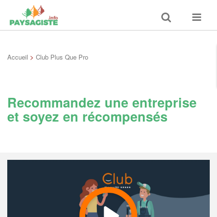
Toggle
Toggle
search
navigat
Accueil
>
Club Plus Que Pro
Recommandez une entreprise
et soyez en récompensés